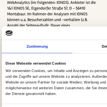
WebAnalytics (im Folgenden: IONOS). Anbieter ist die
1&1 IONOS SE, Elgendorfer Straße 57, D – 56410
Montabaur. Im Rahmen der Analysen mit IONOS
können u.a. Besucherzahlen und –verhalten (z.B.
Anzahl der Seitenaufrufe, Dauer eines
Webseitenbesuchs, Absprungraten), Besucherquellen
(d. h., von welcher Seite der Besucher kommt),
Besucherstandorte sowie technische Daten (Browser-
Zustimmung
Det
und Betriebssystemversionen) analysiert werden. Zu
diesem Zweck speichert IONOS insbesondere folgende
Daten:
Diese Webseite verwendet Cookies
Referrer (zuvor besuchte Webseite)
Wir verwenden Cookies, um Inhalte und Anzeigen zu personal
angeforderte Webseite oder Datei
und die Zugriffe auf unsere Website zu analysieren. Außerd
Website an unsere Partner für soziale Medien, Werbung und 
Browsertyp und Browserversion
möglicherweise mit weiteren Daten zusammen, die Sie ihnen 
verwendetes Betriebssystem
der Dienste gesammelt haben.
verwendeter Gerätetyp