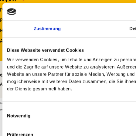
Platzordnung
Platzplan
Zustimmung
Det
Hundebesitzer
Auszeichnungen
Diese Webseite verwendet Cookies
Wir verwenden Cookies, um Inhalte und Anzeigen zu personal
und die Zugriffe auf unsere Website zu analysieren. Außerd
Website an unsere Partner für soziale Medien, Werbung und 
© 2026 Via Claudia Camping Company Ltd. (MT)
möglicherweise mit weiteren Daten zusammen, die Sie ihnen 
AGB
|
Impressum
|
Datenschutz
|
made by ...
der Dienste gesammelt haben.
Einwilligungsauswahl
Notwendig
Präferenzen