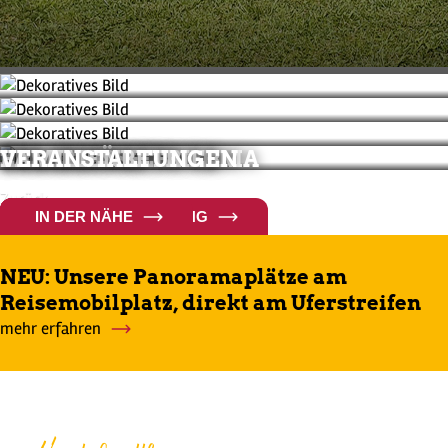
XXL-BERGPANORAMA
UNTERKÜNFTE
ZUSATZANGEBOTE
ERLEBNISSE
FAMILIENBETRIEB
VERANSTALTUNGEN
Zurück
JETZT ENTDECKEN
ANSEHEN
MEHR ERFAHREN
ALLGÄU ERLEBEN
VIA CLAUDIA CAMPING
IN DER NÄHE
Weiter
NEU: Unsere Panoramaplätze am
Reisemobilplatz, direkt am Uferstreifen
mehr erfahren