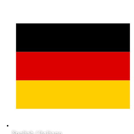
English
/
Italiano