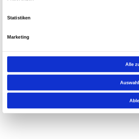
Statistiken
Marketing
Alle z
Auswahl
Abl