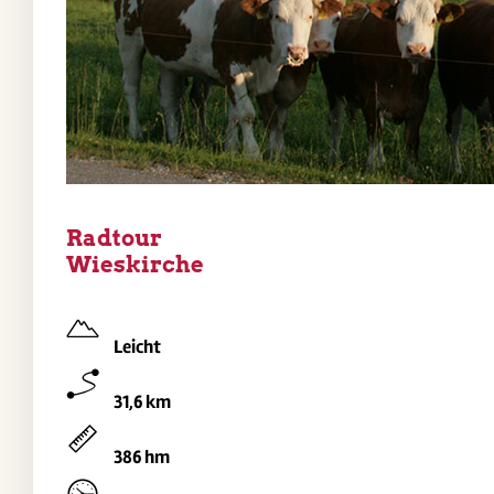
Radtour
Wieskirche
Leicht
31,6 km
386 hm