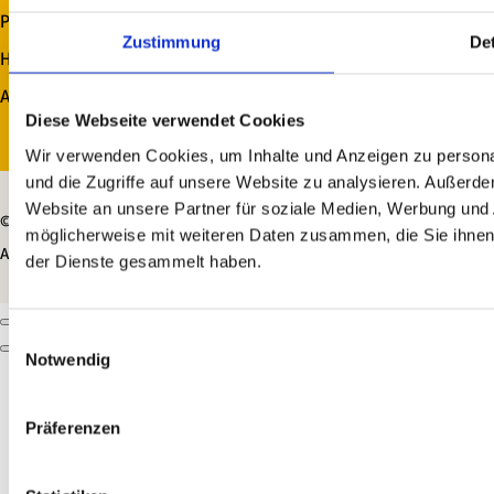
Platzplan
Zustimmung
Det
Hundebesitzer
Auszeichnungen
Diese Webseite verwendet Cookies
Wir verwenden Cookies, um Inhalte und Anzeigen zu personal
und die Zugriffe auf unsere Website zu analysieren. Außerd
Website an unsere Partner für soziale Medien, Werbung und 
© 2026 Via Claudia Camping Company Ltd. (MT)
möglicherweise mit weiteren Daten zusammen, die Sie ihnen 
AGB
|
Impressum
|
Datenschutz
|
made by ...
der Dienste gesammelt haben.
Einwilligungsauswahl
Notwendig
Präferenzen