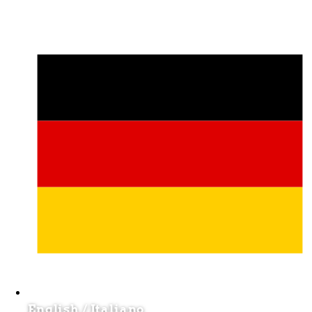
English
/
Italiano