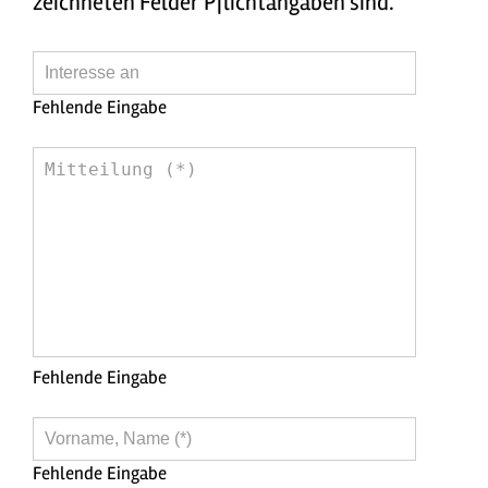
zeichneten Felder Pflichtangaben sind.
Interesse
an
Fehlende Eingabe
Mitteilung
(*)
Fehlende Eingabe
Vorname,
Name
Fehlende Eingabe
(*)