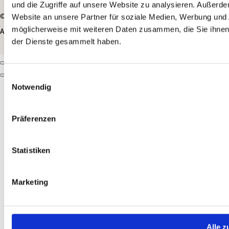
und die Zugriffe auf unsere Website zu analysieren. Außerd
© 2026 Via Claudia Camping Company Ltd. (MT)
Website an unsere Partner für soziale Medien, Werbung und 
möglicherweise mit weiteren Daten zusammen, die Sie ihnen 
AGB
|
Impressum
|
Datenschutz
|
made by ...
der Dienste gesammelt haben.
Einwilligungsauswahl
Notwendig
Präferenzen
Statistiken
Marketing
Alle z