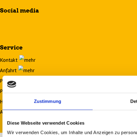
Social media
Service
Kontakt
Anfahrt
Platzordnung
Platzplan
Hundebesitzer
Zustimmung
Det
Auszeichnungen
Diese Webseite verwendet Cookies
Wir verwenden Cookies, um Inhalte und Anzeigen zu personal